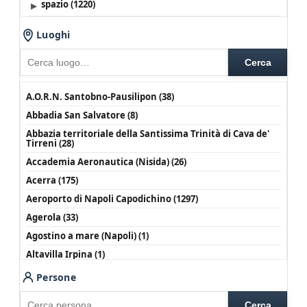
▸
spazio (1220)
▸
strutture (11851)
Luoghi
Cerca
A.O.R.N. Santobno-Pausilipon (38)
Abbadia San Salvatore (8)
Abbazia territoriale della Santissima Trinità di Cava de'
Tirreni (28)
Accademia Aeronautica (Nisida) (26)
Acerra (175)
Aeroporto di Napoli Capodichino (1297)
Agerola (33)
Agostino a mare (Napoli) (1)
Altavilla Irpina (1)
Amalfi (17)
Persone
Anacapri (24)
Cerca