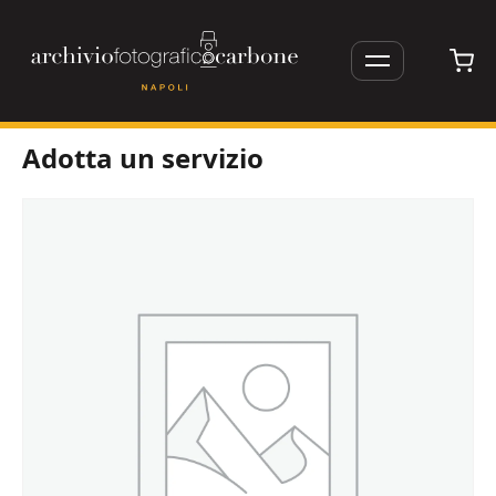
Apri/Chiudi
menu
Vai
Adotta un servizio
al
contenuto