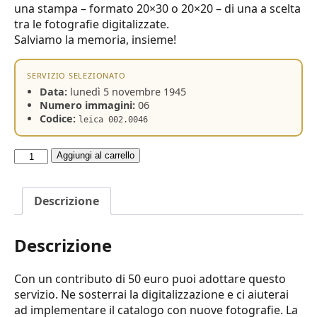
una stampa – formato 20×30 o 20×20 – di una a scelta
tra le fotografie digitalizzate.
Salviamo la memoria, insieme!
SERVIZIO SELEZIONATO
Data:
lunedì 5 novembre 1945
Numero immagini:
06
Codice:
leica 002.0046
Adotta
Aggiungi al carrello
un
servizio
Descrizione
quantità
Descrizione
Con un contributo di 50 euro puoi adottare questo
servizio. Ne sosterrai la digitalizzazione e ci aiuterai
ad implementare il catalogo con nuove fotografie. La