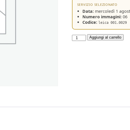
SERVIZIO SELEZIONATO
Data:
mercoledì 1 agos
Numero immagini:
06
Codice:
leica 001.0029
Adotta
Aggiungi al carrello
un
servizio
quantità