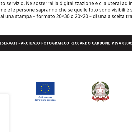
 servizio. Ne sosterrai la digitalizzazione e ci aiuterai ad
ome e le persone sapranno che se quelle foto sono visibili è s
rai una stampa – formato 20×30 o 20×20 – di una a scelta tra 
I RISERVATI - ARCHIVIO FOTOGRAFICO RICCARDO CARBONE P.IVA 08302