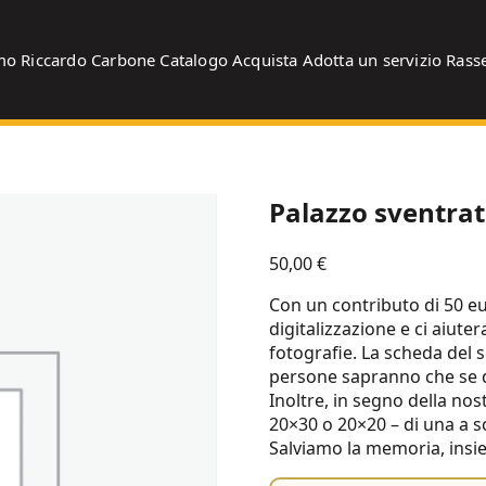
mo
Riccardo Carbone
Catalogo
Acquista
Adotta un servizio
Rass
Palazzo sventra
50,00
€
Con un contributo di 50 eu
digitalizzazione e ci aiut
fotografie. La scheda del s
persone sapranno che se que
Inoltre, in segno della no
20×30 o 20×20 – di una a sce
Salviamo la memoria, insi