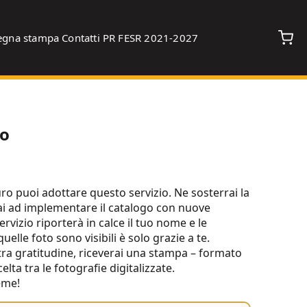
egna stampa
Contatti
PR FESR 2021-2027
to
ro puoi adottare questo servizio. Ne sosterrai la
erai ad implementare il catalogo con nuove
ervizio riporterà in calce il tuo nome e le
lle foto sono visibili è solo grazie a te.
stra gratitudine, riceverai una stampa – formato
lta tra le fotografie digitalizzate.
eme!