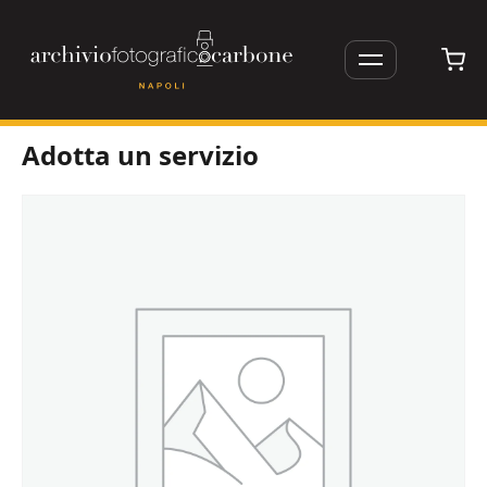
Apri/Chiudi
menu
Vai
Adotta un servizio
al
contenuto