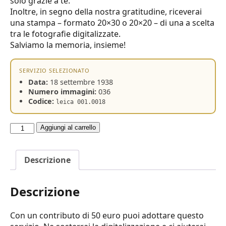
solo grazie a te.
Inoltre, in segno della nostra gratitudine, riceverai
una stampa – formato 20×30 o 20×20 – di una a scelta
tra le fotografie digitalizzate.
Salviamo la memoria, insieme!
SERVIZIO SELEZIONATO
Data:
18 settembre 1938
Numero immagini:
036
Codice:
leica 001.0018
Adotta
Aggiungi al carrello
un
servizio
Descrizione
quantità
Descrizione
Con un contributo di 50 euro puoi adottare questo