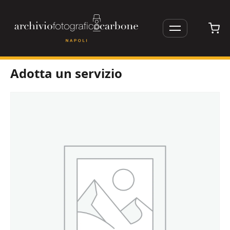
Apri/Chiudi
menu
Vai
Adotta un servizio
al
contenuto