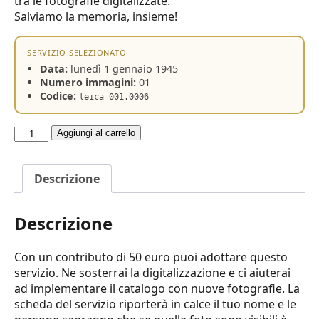
tra le fotografie digitalizzate.
Salviamo la memoria, insieme!
SERVIZIO SELEZIONATO
Data:
lunedì 1 gennaio 1945
Numero immagini:
01
Codice:
leica 001.0006
Adotta
Aggiungi al carrello
un
servizio
Descrizione
quantità
Descrizione
Con un contributo di 50 euro puoi adottare questo
servizio. Ne sosterrai la digitalizzazione e ci aiuterai
ad implementare il catalogo con nuove fotografie. La
scheda del servizio riporterà in calce il tuo nome e le